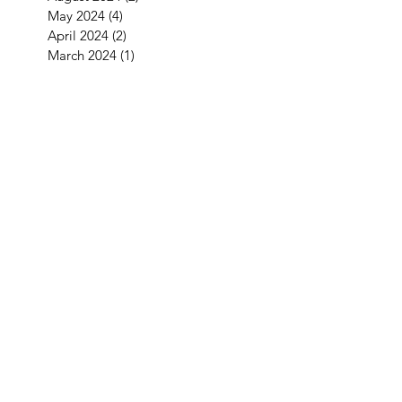
May 2024
(4)
4 posts
April 2024
(2)
2 posts
March 2024
(1)
1 post
January 2024
(2)
2 posts
December 2023
(1)
1 post
November 2023
(1)
1 post
October 2023
(5)
5 posts
September 2023
(4)
4 posts
July 2023
(1)
1 post
June 2023
(2)
2 posts
May 2023
(1)
1 post
April 2023
(2)
2 posts
February 2023
(2)
2 posts
December 2022
(2)
2 posts
November 2022
(2)
2 posts
September 2022
(3)
3 posts
August 2022
(2)
2 posts
July 2022
(1)
1 post
June 2022
(2)
2 posts
May 2022
(2)
2 posts