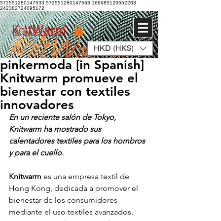
572551280147533 572551280147533
166985120552283
242382724095172
HKD (HK$)
Log In
pinkermoda [in Spanish]
Knitwarm promueve el
bienestar con textiles
innovadores
En un reciente salón de Tokyo, 
Knitwarm ha mostrado sus 
calentadores textiles para los hombros 
y para el cuello
.
Knitwarm
 es una empresa textil de 
Hong Kong, dedicada a promover el 
bienestar de los consumidores 
mediante el uso textiles avanzados. 