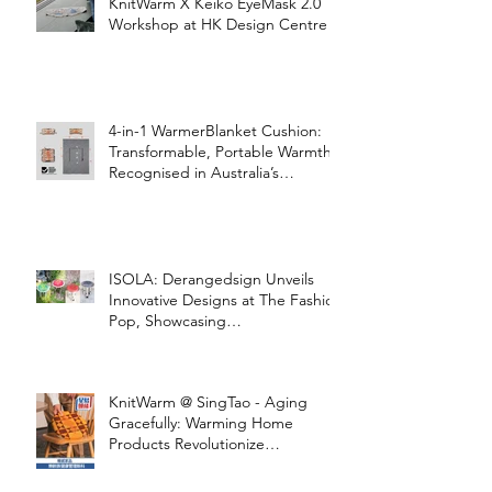
KnitWarm X Keiko EyeMask 2.0
Workshop at HK Design Centre!
4-in-1 WarmerBlanket Cushion:
Transformable, Portable Warmth
Recognised in Australia’s
International Good Design
Awards for Excellence in Design
and Innovation
ISOLA: Derangedsign Unveils
Innovative Designs at The Fashion
Pop, Showcasing
STOOLATIONSHIP Collaboration
with KnitWarm
KnitWarm @ SingTao - Aging
Gracefully: Warming Home
Products Revolutionize
Healthcare