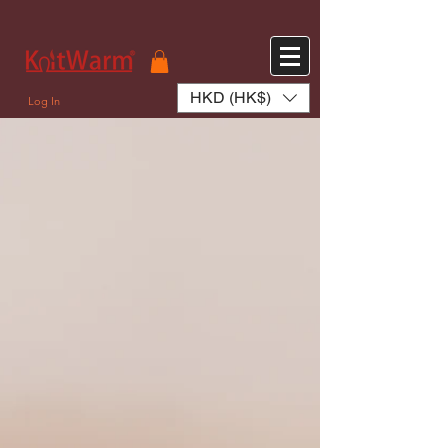
572551280147533 572551280147533
166985120552283
242382724095172
HKD (HK$)
Log In