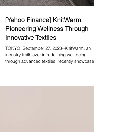
[Yahoo Finance] KnitWarm:
Pioneering Wellness Through
Innovative Textiles
TOKYO, September 27, 2023--KnitWarm, an
industry trailblazer in redefining well-being
through advanced textiles, recently showcased
its...