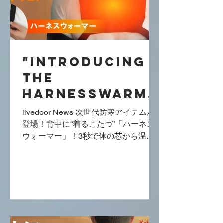
"Introducing
the
HarnessWarme
r: The Next
livedoor News 次世代防寒アイテムが
Generation
登場！背中に“着るこたつ”「ハーネス
ウォーマー」！3秒で体の芯から温ま
Cold-Weather
る クラウドファンディングプロジェク
Gear that
ト ～Makuakeマクアケ 本日先行販
Warms Your
売開始！～ 薄くて動きやすい！次世代
の防寒アイテム「ハーネスウォーマ
Core in 30
ー」が登場！...
Seconds!" @
livedoor