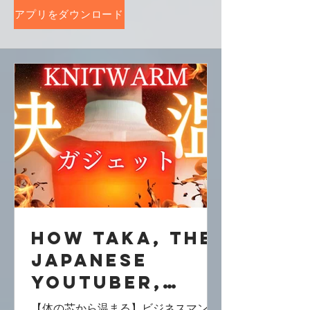
アプリをダウンロード
How TAKA, the
Japanese
YouTuber,
Tried Out The
【体の芯から温まる】ビジネスマン必