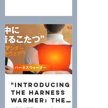
Warms Your
始！～ 薄くて動きやすい！次世代の防
寒アイテム「ハーネスウォーマー」が
Core in 30
登場！...
Seconds!" @
SENKEN
Shimbun
"Introducing
the Harness
Warmer: The