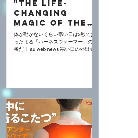
"The Life-
Changing
Magic of the
'HarnessWarm
体が動かないくらい寒い日は3秒であ
er' on
ったまる「ハーネスウォーマー」の出
番だ！ au web news 寒い日の外出や外
Freezing Days:
での作業などがある場合、重ね着をす
What You Need
ると動きにくくなる上に、着ぶくれし
to Know" @ au
て見た目もあまり良くないですよね。
スタイリッシュな見た目をキープしつ
web news
つ防寒対策をしたいのな...