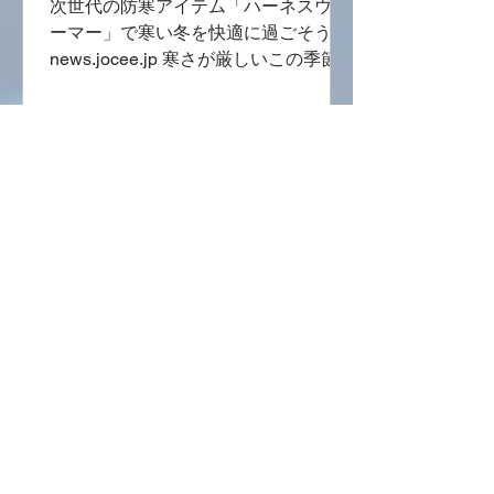
Next
次世代の防寒アイテム「ハーネスウォ
Generation of
ーマー」で寒い冬を快適に過ごそう！
news.jocee.jp 寒さが厳しいこの季節、
Cold Weather
スタイリッシュで機能的な防寒アイテ
Protection" @
ムが求められています。そこでお勧め
Jocee news
したいのが、「ハーネスウォーマ
ー」。このアイテムは、香港の革新的
なデザイナーとエンジニ...