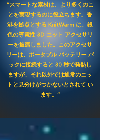
“スマートな素材は、より多くのこ
とを実現するのに役立ちます。香
港を拠点とする KnitWarm は、銀
色の導電性 3D ニット アクセサリ
ーを披露しました。このアクセサ
リーは、ポータブル バッテリー パ
ックに接続すると 30 秒で発熱し
ますが、それ以外では通常のニッ
トと見分けがつかないとされて い
ます。”