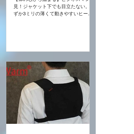
HarnessWarme
見！ジャケット下でも目立たない。わ
ずか3ミリの薄くて動きやすいヒート
r: A Review
ウェアKnitWarmを紹介 ＃防寒アイテ
ム ＃防寒着 ・YouTuber【TAKA】さん
ガジェット紹介TAKAチャンネル...