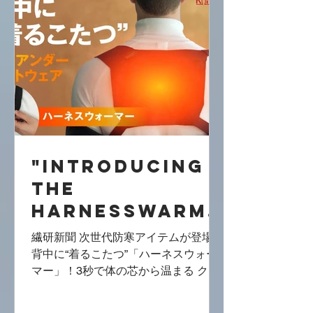
"Introducing
the
HarnessWarme
r: The Next
繊研新聞 次世代防寒アイテムが登場！
Generation
背中に“着るこたつ”「ハーネスウォー
マー」！3秒で体の芯から温まる クラ
Cold-Weather
ウドファンディングプロジェクト ～
Gear that
Makuakeマクアケ 本日先行販売開