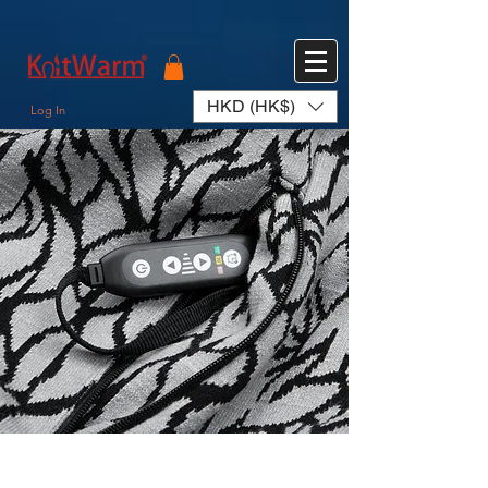
572551280147533 572551280147533
166985120552283
242382724095172
HKD (HK$)
Log In