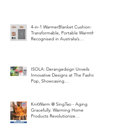
4-in-1 WarmerBlanket Cushion:
Transformable, Portable Warmth
Recognised in Australia’s
International Good Design
Awards for Excellence in Design
and Innovation
ISOLA: Derangedsign Unveils
Innovative Designs at The Fashion
Pop, Showcasing
STOOLATIONSHIP Collaboration
with KnitWarm
KnitWarm @ SingTao - Aging
Gracefully: Warming Home
Products Revolutionize
Healthcare