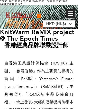
572551280147533 572551280147533
166985120552283
242382724095172
HKD (HK$)
Log In
KnitWarm ReMIX project
@ The Epoch Times
香港經典品牌聯乘設計師
由香港工業設計師協會（IDSHK）主
辦、「創意香港」作為主要贊助機構的
首屆「ReMIX・Yesterday's Future, 
Invent Tomorrow!」（ReMIX計劃），本
月初舉行「ReMIX新產品發佈會典
禮」，會上發表6大經典香港品牌聯乘本