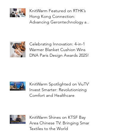
KnitWarm Featured on RTHK’s
Hong Kong Connection:
Advancing Gerontechnology and
the Silver Economy
Celebrating Innovation: 4-in-1
Warmer Blanket Cushion Wins
DNA Paris Design Awards 2025!
KnitWarm Spotlighted on ViuTV’s
Invest Smarter: Revolutionizing
Comfort and Healthcare
KnitWarm Shines on KTSF Bay
Area Chinese TV: Bringing Smart
Textiles to the World