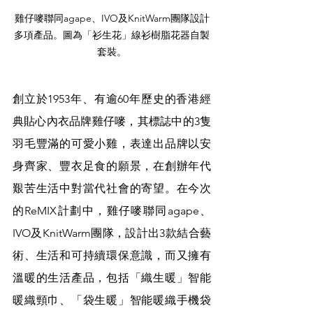
雞仔嘜聯同agape、IVO及KnitWarm團隊設計
多項產品。圖為「衫生花」線衫樹脂花器自製
套裝。
創立於1953年、有逾60年歷史的香港經
典貼心內衣品牌雞仔嘜，其標誌中的3隻
羽毛豐滿的可愛小雞，表達出品牌以安
身齊家、豐衣足食的願景，在創辦年代
艱苦生活中對當代社會的寄望。在今次
的ReMIX計劃中，雞仔嘜聯同agape、
IVO及KnitWarm團隊，設計出3款結合藝
術、生活和可持續環保意識，而又擁有
溫暖的生活產品，包括「織生暖」智能
暖織頸巾、「袋生暖」智能暖織手機袋