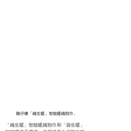
雞仔嘜「織生暖」智能暖織頸巾。
「織生暖」智能暖織頸巾和「袋生暖」