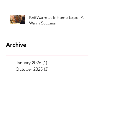
KnitWarm at InHome Expo: A
Warm Success
Archive
January 2026
(1)
1 post
October 2025
(3)
3 posts
July 2025
(5)
5 posts
May 2025
(2)
2 posts
April 2025
(2)
2 posts
March 2025
(5)
5 posts
February 2025
(2)
2 posts
January 2025
(3)
3 posts
September 2024
(1)
1 post
August 2024
(2)
2 posts
May 2024
(4)
4 posts