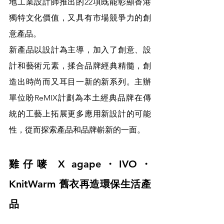
地工業設計師推出的22項既能彰顯香港
獨特文化價值，又具有市場競爭力的創
意產品。
新產品以設計為主導，加入了創意、設
計和藝術元素，揉合品牌經典精髓，創
造出時尚而又耳目一新的新系列。主辦
單位盼ReMIX計劃為本土經典品牌在傳
統的工藝上拓展更多應用新設計的可能
性，從而探索產品和品牌嶄新的一面。
雞仔嘜 X agape・IVO・
KnitWarm 舊衣再造環保生活產
品