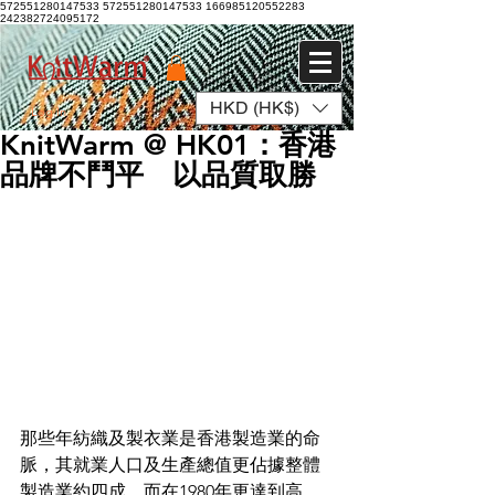
572551280147533 572551280147533
166985120552283
242382724095172
HKD (HK$)
Log In
KnitWarm @ HK01：香港
品牌不鬥平 以品質取勝
那些年紡織及製衣業是香港製造業的命
脈，其就業人口及生產總值更佔據整體
製造業約四成，而在1980年更達到高