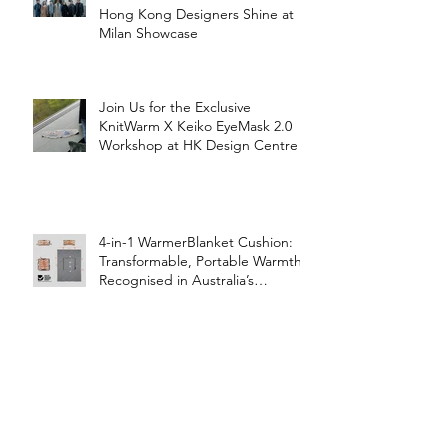
Hong Kong Designers Shine at
Milan Showcase
Join Us for the Exclusive
KnitWarm X Keiko EyeMask 2.0
Workshop at HK Design Centre!
4-in-1 WarmerBlanket Cushion:
Transformable, Portable Warmth
Recognised in Australia’s
International Good Design
Awards for Excellence in Design
and Innovation
ISOLA: Derangedsign Unveils
Innovative Designs at The Fashion
Pop, Showcasing
STOOLATIONSHIP Collaboration