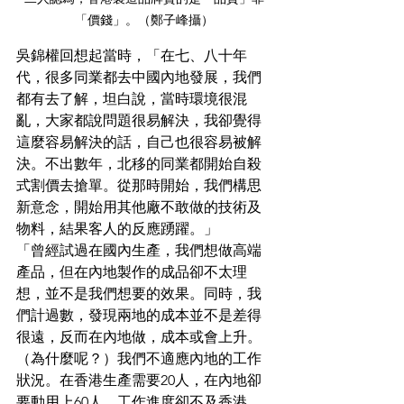
「價錢」。（鄭子峰攝）
吳錦權回想起當時，「在七、八十年
代，很多同業都去中國內地發展，我們
都有去了解，坦白說，當時環境很混
亂，大家都說問題很易解決，我卻覺得
這麼容易解決的話，自己也很容易被解
決。不出數年，北移的同業都開始自殺
式割價去搶單。從那時開始，我們構思
新意念，開始用其他廠不敢做的技術及
物料，結果客人的反應踴躍。」
「曾經試過在國內生產，我們想做高端
產品，但在內地製作的成品卻不太理
想，並不是我們想要的效果。同時，我
們計過數，發現兩地的成本並不是差得
很遠，反而在內地做，成本或會上升。
（為什麼呢？）我們不適應內地的工作
狀況。在香港生產需要20人，在內地卻
要動用上60人，工作進度卻不及香港。