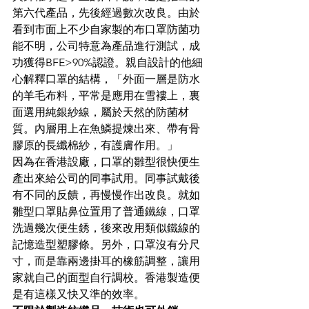
第六代產品，先後經過數次改良。由於
看到市面上不少自家製的布口罩防菌功
能不明，公司特意為產品進行測試，成
功獲得BFE>90%認證。親自設計的他細
心解釋口罩的結構，「外面一層是防水
的羊毛布料，平常是應用在雪褸上，裏
面選用純銀紗線，屬於天然的防菌材
質。內層用上在魚鱗提煉出來、帶有骨
膠原的長纖棉紗，有護膚作用。」
因為在香港設廠，口罩的雛型很快便生
產出來給公司的同事試用。同事試戴後
有不同的反饋，再慢慢作出改良。就如
雛型口罩貼鼻位置用了普通鐵線，口罩
洗過幾次便生銹，後來改用類似鐵線的
記憶造型塑膠條。另外，口罩沒有分尺
寸，而是靠兩邊掛耳的橡筋調整，讓用
家就自己的面型自行調校。香港製造便
是有這樣又快又準的效率。