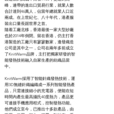
峰，連帶的進出口貿易行業，就業人數
合計達到46萬人，佔當年總就業人口近
兩成。在上世紀七、八十年代，港產服
裝出口量長踞世界之首。
隨着工廠北移，香港最後一家大型紗廠
也於2014年倒閉。留在香港，仍主打香
港製造的工廠只有寥寥數家，逢發織造
公司是其中之一，公司在兩年多前成立
了KnitWarm品牌，主打把獨家研發的智
能發熱技術融入自家生產的紡織品當
中。
KnitWarm採用了智能針織發熱技術，運
用3D無縫針織編織成一系列智能發熱產
品，只需連接細小的充電器，便能在短
時間內產生最高攝氏40度熱力，產品更
可連接手機應用程式，控制發熱功能。
他們成立至今，已推出十多款產品，由