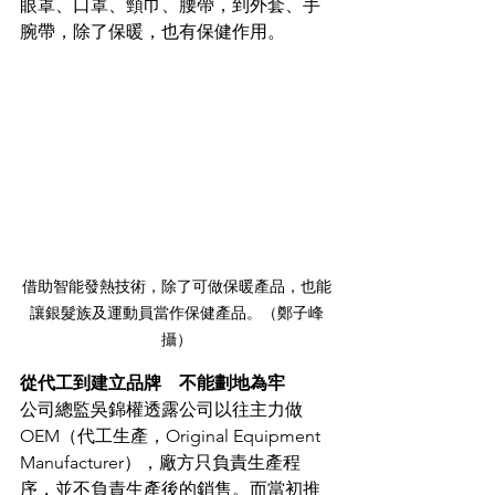
眼罩、口罩、頸巾、腰帶，到外套、手
腕帶，除了保暖，也有保健作用。
借助智能發熱技術，除了可做保暖產品，也能
讓銀髮族及運動員當作保健產品。（鄭子峰
攝）
從代工到建立品牌　不能劃地為牢
公司總監吳錦權透露公司以往主力做
OEM（代工生產，Original Equipment 
Manufacturer），廠方只負責生產程
序，並不負責生產後的銷售。而當初推