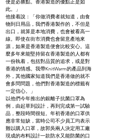
便是必勝點。香港製造的優點正是如
此。」
他接着說：「你做消費者就知道，由食
物到日用品，我們香港製作的，不但是
出口，就算是本地消費，也會被看高一
線。即使在街市消費也會留意產地來
源，如果是香港製造便會比較安心。這
麼多年來能堅持留在香港製造的人都有
一份執着，包括對品質的追求，或是對
香港的情感。我帶KnitWarm的產品到海
外，其他國家知道我們是香港做的就不
會多問問題，他們對香港製造的標籤有
一定信心。」
以他們今年推出的銀離子抗菌口罩為
例，由起草到設計，再到完成第一試驗
品，整段時間很短。年初香港的口罩供
應非常短缺，當時公司不少員工均表示
難以購入口罩，故郭吳兩人決定用工廠
現成的布料設計一款防水又能防菌的口