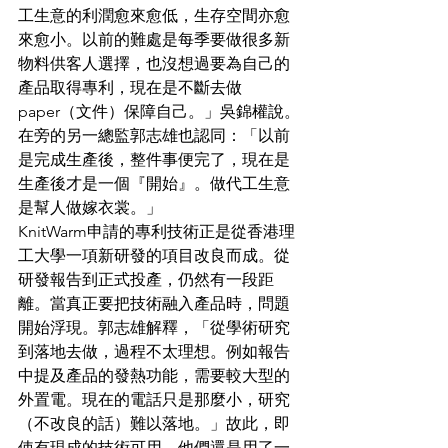
工生意的利潤愈來愈低，生存空間亦愈
來愈小。以前的難處是每季要做很多新
物料供客人選擇，也沒想過要為自己的
產品取得專利，現在是不斷去做
paper（文件）保障自己。」吳錦權說。
在旁的另一總監郭志雄也認同：「以前
是完成生產後，整件事便完了，現在是
生產後才是一個『開始』。做代工生意
是幫人做嫁衣裳。」
KnitWarm申請的專利技術正是從香港理
工大學一項新研發的項目改良而成。從
研發報告到正式投產，仍然有一段距
離。當真正要把技術融入產品時，問題
開始浮現。郭志雄解釋，「從學術研究
到落地去做，過程不太理想。例如報告
中提及產品的發熱功能，需要較大型的
外置電。現在的電話只是那麼小，研究
（不改良的話）難以落地。」故此，即
使有現成的技術可用，他們還是用了一