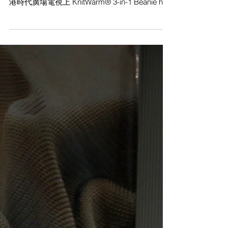
港時代廣場電視上 KnitWarm® 3-in-1 Beanie has
won Gold Award in Hong Kong Smart Design
Award...