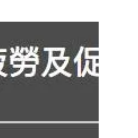
http://paper.hket.com/article/2025861/ 護膝，稀
鬆平常的健康用品，除非是有需要的使用者，否
則大家對它未必太留意。 有設計學院，為本來平
平無奇的護膝加上智能技術、考究實用性及美觀
度，並進行人體實測……這一隻護膝，確引人好
奇。...