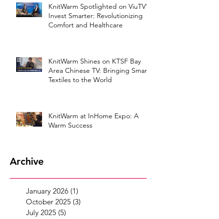
KnitWarm Spotlighted on ViuTV’s
Invest Smarter: Revolutionizing
Comfort and Healthcare
KnitWarm Shines on KTSF Bay
Area Chinese TV: Bringing Smart
Textiles to the World
KnitWarm at InHome Expo: A
Warm Success
Archive
January 2026
(1)
1 post
October 2025
(3)
3 posts
July 2025
(5)
5 posts