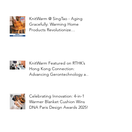
STOOLATIONSHIP Collaboration
with KnitWarm
KnitWarm @ SingTao - Aging
Gracefully: Warming Home
Products Revolutionize
Healthcare
KnitWarm Featured on RTHK’s
Hong Kong Connection:
Advancing Gerontechnology and
the Silver Economy
Celebrating Innovation: 4-in-1
Warmer Blanket Cushion Wins
DNA Paris Design Awards 2025!