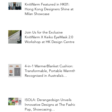
KnitWarm Featured in HK01:
Hong Kong Designers Shine at
Milan Showcase
Join Us for the Exclusive
KnitWarm X Keiko EyeMask 2.0
Workshop at HK Design Centre!
4-in-1 WarmerBlanket Cushion:
Transformable, Portable Warmth
Recognised in Australia’s
International Good Design
Awards for Excellence in Design
and Innovation
ISOLA: Derangedsign Unveils
Innovative Designs at The Fashion
Pop, Showcasing