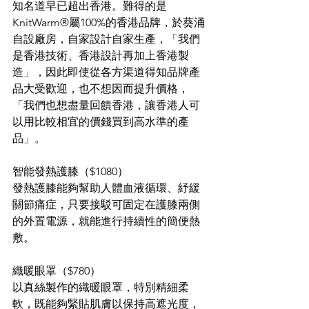
知名道早已超出香港。難得的是
KnitWarm®屬100%的香港品牌，於葵涌
自設廠房，自家設計自家生產，「我們
是香港技術、香港設計再加上香港製
造」，因此即使從各方渠道得知品牌產
品大受歡迎，也不想因而提升價格，
「我們也想盡量回饋香港，讓香港人可
以用比較相宜的價錢買到高水準的產
品」。
智能發熱護膝（$1080）
發熱護膝能夠幫助人體血液循環、紓緩
關節痛症，只要接駁可固定在護膝兩側
的外置電源，就能進行持續性的簡便熱
敷。
織暖眼罩（$780）
以真絲製作的織暖眼罩，特別精細柔
軟，既能夠緊貼肌膚以保持高遮光度，