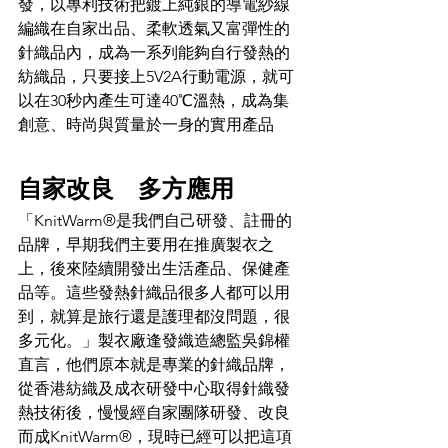
發，以專利技術把鍍上純銀的導電紗線
編織在自家出品、柔軟透氣又富彈性的
針織品內，成為一系列能夠自行發熱的
紡織品，只要接上5V2A行動電源，就可
以在30秒內產生可達40℃溫熱，成為集
創意、時尚與質量於一身的實用產品
自家改良　多方應用
「KnitWarm®是我們自己研發、註冊的
品牌，早期我們主要用在推廣製衣之
上，後來陸續開發出生活產品、保健產
品等。這些發熱針織品很多人都可以用
到，就算是旅行還是護理都沒問題，很
多元化。」製衣廠逢發織造總監吳錦權
直言，他們原本就是專業的針織品牌，
從香港紡織及成衣研發中心取得針織發
熱技術後，慢慢經自家團隊研發、改良
而成KnitWarm®，現時已經可以把這項