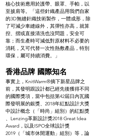
核心技術應用於護帶、眼罩、手帕，以
至披肩等。「這些針織產品用我們自家
的3D無縫針織技術製作，一體成形，除
了可減少車縫線外，其彈性亦高，就算
揑、摺或直接清洗也沒問題，安全可
靠；而生產時可減低對原材料不必要的
消耗，又可代替一次性熱敷產品，特別
環保，屬可持續消費。」
香港品牌 國際知名
事實上，KnitWarm®摘下新星品牌之
前，其發明跟設計都已經先後獲得不同
的國際獎項，當中包括第42屆日內瓦國
際發明展​的​銀獎、2018年紅點設計大獎
中設計概念​（「時尚」組別）的紅點獎​
、Lenzing革新設計獎2018 Great Idea 
Award，以及ISPO全球設計獎
2019（「城市休閒運動」組別​）等，論