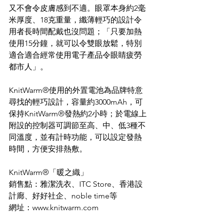
又不會令皮膚感到不適。眼罩本身約2毫
米厚度、18克重量，纖薄輕巧的設計令
用者長時間配戴也沒問題；「只要加熱
使用15分鐘，就可以令雙眼放鬆，特別
適合適合經常使用電子產品令眼睛疲勞
都市人」。
KnitWarm®使用的外置電池為品牌特意
尋找的輕巧設計，容量約3000mAh，可
保持KnitWarm®發熱約2小時；於電線上
附設的控制器可調節至高、中、低3種不
同溫度，並有計時功能，可以設定發熱
時間，方便安排熱敷。
KnitWarm®「暖之織」
銷售點：雅潔洗衣、ITC Store、香港設
計廊、好好社企、noble time等
網址：www.knitwarm.com