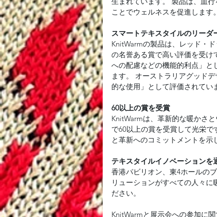
生まれています。 製品は、血
ことでウェルネスを促進します
スマートテキスタイルのリーダ
KnitWarmの製品は、レッ
の名誉ある賞で高い評価を受け
への配慮などの機能的利点」と
ます。 オーストラリアグッド
的な使用」として評価されてい
60以上の賞を受賞
KnitWarmは、革新的な暖
で60以上の賞を受賞して光栄で
と革新へのコミットメントを示
テキスタイルイノベーションを
香港パビリオン、東4ホールのブース
リューションがすべての人々に
ださい。
KnitWarmと展示会への参加