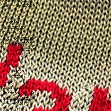
October 2023
(5)
5 posts
September 2023
(4)
4 posts
July 2023
(1)
1 post
June 2023
(2)
2 posts
May 2023
(1)
1 post
April 2023
(2)
2 posts
February 2023
(2)
2 posts
December 2022
(2)
2 posts
November 2022
(2)
2 posts
September 2022
(3)
3 posts
August 2022
(2)
2 posts
July 2022
(1)
1 post
June 2022
(2)
2 posts
May 2022
(2)
2 posts
April 2022
(4)
4 posts
March 2022
(1)
1 post
January 2022
(3)
3 posts
December 2021
(5)
5 posts
September 2021
(1)
1 post
August 2021
(2)
2 posts
July 2021
(1)
1 post