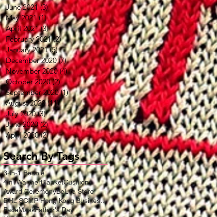
June 2021
(3)
3 posts
May 2021
(1)
1 post
April 2021
(3)
3 posts
February 2021
(2)
2 posts
January 2021
(5)
5 posts
December 2020
(7)
7 posts
November 2020
(4)
4 posts
October 2020
(2)
2 posts
September 2020
(1)
1 post
August 2020
(11)
11 posts
July 2020
(3)
3 posts
June 2020
(2)
2 posts
April 2020
(2)
2 posts
Search By Tags
3-in-1 Beanie
4in1WarmerBlanketCushion
Award Ceremony
BeLife Store
DHL SCMP Hong Kong Business Award
FaceMask
Father's Day