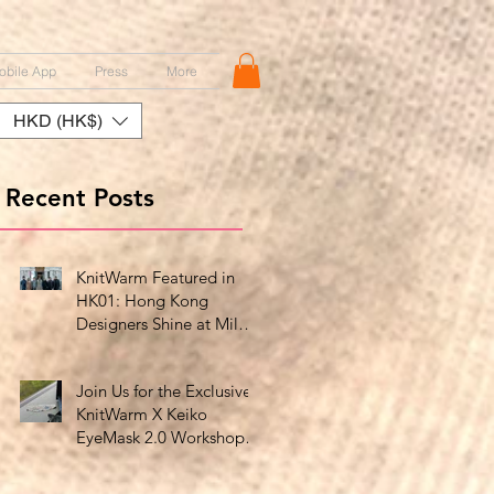
obile App
Press
More
HKD (HK$)
Recent Posts
KnitWarm Featured in
HK01: Hong Kong
Designers Shine at Milan
Showcase
Join Us for the Exclusive
KnitWarm X Keiko
EyeMask 2.0 Workshop
at HK Design Centre!