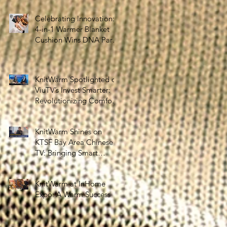
the Silver Economy
Celebrating Innovation:
4-in-1 Warmer Blanket
Cushion Wins DNA Paris
Design Awards 2025!
KnitWarm Spotlighted on
ViuTV’s Invest Smarter:
Revolutionizing Comfort
and Healthcare
KnitWarm Shines on
KTSF Bay Area Chinese
TV: Bringing Smart
Textiles to the World
KnitWarm at InHome
Expo: A Warm Success