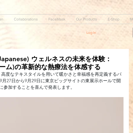
an
Collaborations
FaceMask
Our Products
E-Shop
M
Log In
 (in Japanese) ウェルネスの未来を体験：
トウォーム)の革新的な熱療法を体感する
 -- 高度なテキスタイルを用いて暖かさと幸福感を再定義するパ
23年9月27日から9月29日に東京ビッグサイトの東展示ホールで開
展に参加することを喜んで発表します。