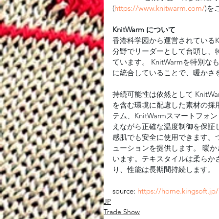
(
https://www.knitwarm.com/
)を
KnitWarm について
香港科学园から運営されているK
分野でリーダーとして台頭し、
ています。 KnitWarmを特
に統合していることで、暖かさ
持続可能性は依然として Knit
を含む環境に配慮した素材の採用
テム、KnitWarmスマートフ
えながら正確な温度制御を保証しま
感肌でも安全に使用できます。つま
ューションを提供します。 暖
います。テキスタイルは柔らか
り、性能は長期間持続します。
source: 
https://home.kingsoft.j
JP
Trade Show