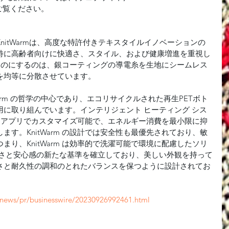
ご覧ください。
nitWarmは、高度な特許付きテキスタイルイノベーションの
特に高齢者向けに快適さ、スタイル、および健康増進を重視し
別なものにするのは、銀コーティングの導電糸を生地にシームレス
を均等に分散させています。
Warm の哲学の中心であり、エコリサイクルされた再生PETボト
に取り組んでいます。インテリジェント ヒーティング シス
ォン アプリでカスタマイズ可能で、エネルギー消費を最小限に抑
す。KnitWarm の設計では安全性も最優先されており、敏
り、KnitWarm は効率的で洗濯可能で環境に配慮したソリ
かさと安心感の新たな基準を確立しており、美しい外観を持って
さと耐久性の調和のとれたバランスを保つように設計されてお
p/news/pr/businesswire/20230926992461.html 