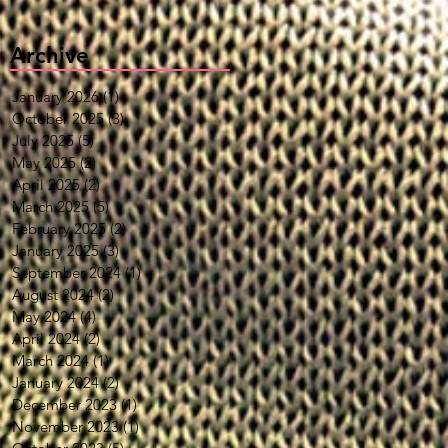
Archive
January 2026
(1)
1 post
October 2025
(3)
3 posts
July 2025
(5)
5 posts
May 2025
(2)
2 posts
April 2025
(2)
2 posts
March 2025
(5)
5 posts
February 2025
(2)
2 posts
January 2025
(3)
3 posts
September 2024
(1)
1 post
August 2024
(2)
2 posts
May 2024
(4)
4 posts
April 2024
(2)
2 posts
March 2024
(1)
1 post
January 2024
(2)
2 posts
December 2023
(1)
1 post
November 2023
(1)
1 post