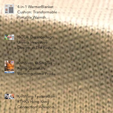
4-in-1 WarmerBlanket
Cushion: Transformable,
Portable Warmth
Recognised in Australia’s
International Good
Design Awards for
ISOLA: Derangedsign
Excellence in Design and
Unveils Innovative
Innovation
Designs at The Fashion
Pop, Showcasing
STOOLATIONSHIP
KnitWarm @ SingTao -
Collaboration with
Aging Gracefully:
KnitWarm
Warming Home Products
Revolutionize Healthcare
KnitWarm Featured on
RTHK’s Hong Kong
Connection: Advancing
Gerontechnology and