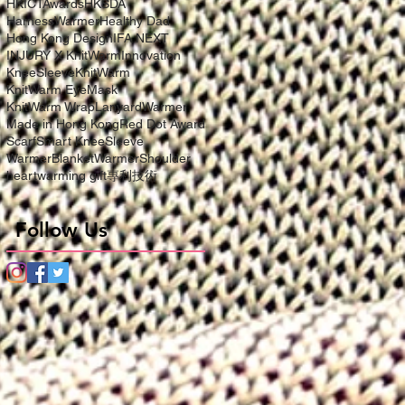
HKICTAwards
HKSDA
HarnessWarmer
Healthy Dad
Hong Kong Design
IFA NEXT
INJURY X KnitWarm
Innovation
KneeSleeve
KnitWarm
KnitWarm EyeMask
KnitWarm Wrap
LanyardWarmer
Made in Hong Kong
Red Dot Award
Scarf
Smart KneeSleeve
WarmerBlanket
WarmerShoulder
heartwarming gift
專利技術
Follow Us