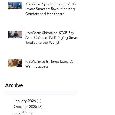
KnitWarm Spotlighted on ViuTV’s
Invest Smarter: Revolutionizing
Comfort and Healthcare
KnitWarm Shines on KTSF Bay
Area Chinese TV: Bringing Smart
Textiles to the World
KnitWarm at InHome Expo: A
Warm Success
Archive
January 2026
(1)
1 post
October 2025
(3)
3 posts
July 2025
(5)
5 posts