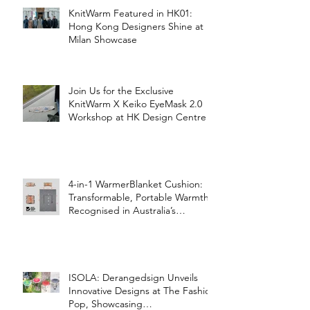
KnitWarm Featured in HK01:
Hong Kong Designers Shine at
Milan Showcase
Join Us for the Exclusive
KnitWarm X Keiko EyeMask 2.0
Workshop at HK Design Centre!
4-in-1 WarmerBlanket Cushion:
Transformable, Portable Warmth
Recognised in Australia’s
International Good Design
Awards for Excellence in Design
and Innovation
ISOLA: Derangedsign Unveils
Innovative Designs at The Fashion
Pop, Showcasing