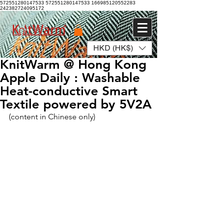
572551280147533 572551280147533
166985120552283
242382724095172
HKD (HK$)
Log In
KnitWarm @ Hong Kong
Apple Daily : Washable
Heat-conductive Smart
Textile powered by 5V2A
(content in Chinese only)