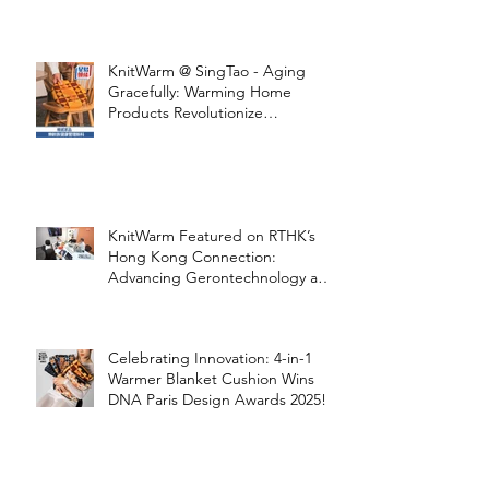
STOOLATIONSHIP Collaboration
with KnitWarm
KnitWarm @ SingTao - Aging
Gracefully: Warming Home
Products Revolutionize
Healthcare
KnitWarm Featured on RTHK’s
Hong Kong Connection:
Advancing Gerontechnology and
the Silver Economy
Celebrating Innovation: 4-in-1
Warmer Blanket Cushion Wins
DNA Paris Design Awards 2025!