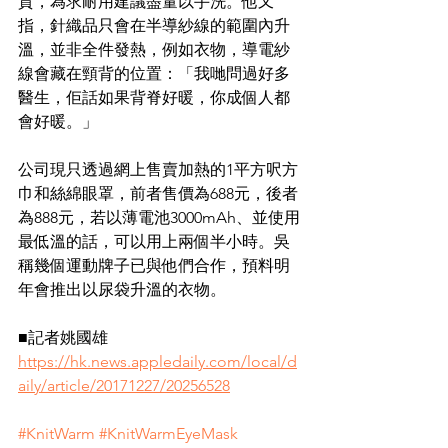
質，為求耐用建議盡量以手洗。他又
指，針織品只會在半導紗線的範圍內升
溫，並非全件發熱，例如衣物，導電紗
線會藏在頸背的位置：「我哋問過好多
醫生，佢話如果背脊好暖，你成個人都
會好暖。」
公司現只透過網上售賣加熱的1平方呎方
巾和絲綿眼罩，前者售價為688元，後者
為888元，若以薄電池3000mAh、並使用
最低溫的話，可以用上兩個半小時。吳
稱幾個運動牌子已與他們合作，預料明
年會推出以尿袋升溫的衣物。
■記者姚國雄
https://hk.news.appledaily.com/local/d
aily/article/20171227/20256528
#KnitWarm
#KnitWarmEyeMask