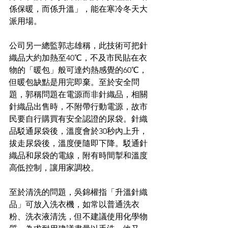
係保暖，而係升溫」，能在寒冷冬天大
派用場。
公司另一總監郭志雄稱，此技術可把針
織品大約加熱至40℃，不及市民貼在衣
物的「暖包」般可達灼熱感覺的60℃，
但暖包缺點是用完即棄。至於安全問
題，郭稱問題在電源而非針織品，相關
針織品出售時，不附帶行動電源，故市
民要自行購買有安全認證的尿袋。針織
品駁通尿袋後，溫度會於30秒內上升，
拔走尿袋後，溫度便隨即下降。駁通針
織品和尿袋的電線，附有時間掣和溫度
高低控制，讓用家調校。
至於清洗的問題，吳錦權指「升溫針織
品」可放入洗衣機，如常以普通洗衣
粉、洗衣液清洗，但不建議使用化學物