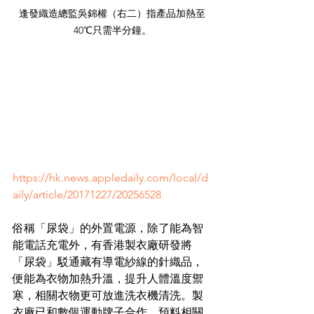
逢發織造總監吳錦權（右二）指產品加熱至
40℃只需半分鐘。
https://hk.news.appledaily.com/local/d
aily/article/20171227/20256528
俗稱「尿袋」的外置電源，除了能為智
能電話充電外，有香港製衣廠研發將
「尿袋」駁通藏有導電紗線的針織品，
便能為衣物加熱升溫，提升人體溫度禦
寒，相關衣物更可放進洗衣機清洗。製
衣廠已和數個運動牌子合作，預料相關