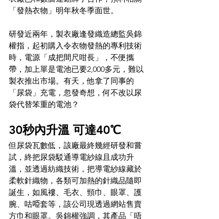
「發熱衣物」明年秋冬季面世。
研發近兩年，製衣廠逢發織造總監吳錦
權指，起初購入令衣物發熱的專利技術
時，電源「成把間尺咁長」，不便攜
帶，加上單是電池已要2,000多元，難以
製衣推出市場。有天，他拿了同事的
「尿袋」充電，忽發奇想，何不改以尿
袋代替笨重的電池？
30秒內升溫 可達40℃
但尿袋瓦數低，該廠最終幾經研發和嘗
試，終把尿袋駁通導電紗線且成功升
溫，並透過紡織技術，把導電紗線藏於
柔軟針織物，各類可加熱的針織品隨即
誕生，如風褸、毛衣、頸巾、眼罩、護
腕、咕𠱸套等，該公司現透過網站售賣
方巾和眼罩。吳錦權強調，其產品「唔