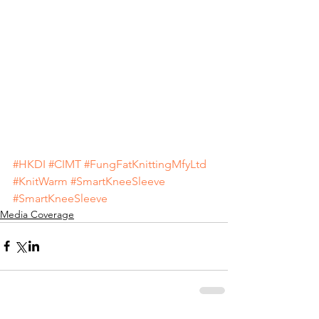
#HKDI
#CIMT
#FungFatKnittingMfyLtd
#KnitWarm
#SmartKneeSleeve
#SmartKneeSleeve
Media Coverage