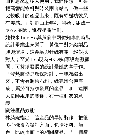
面也愈來愈多人使用，我們便想，可否
把高智能物料與時裝兩者結合，做一些
比較吸引的產品出來，既有紓緩功效又
有美感。」計劃由上年4月開始，組成一
支6人團隊，進行相關計劃。
她找來Tina Ho與黃俊中兩位知專的時裝
設計畢業生來幫手。黃俊中對針織製品
興趣濃厚，這產品與針織有關，絕對找
對人；至於Tina現為HKDI知專設創源顧
問，可持續發展的設計是她的拿手作。
「發熱膝墊是環保設計，一塊布織出
來，不會有剩餘布料，織完縫合便完
成，屬於可持續發展的產品；加上這兩
人是師姐弟的關係，有一種師友的意
義。」
關注產品效能
林綺妮指出，這產品的早期製作，把很
多心機投入設計方面，包括物料、顏
色、比較市面上的相關產品。「一個產