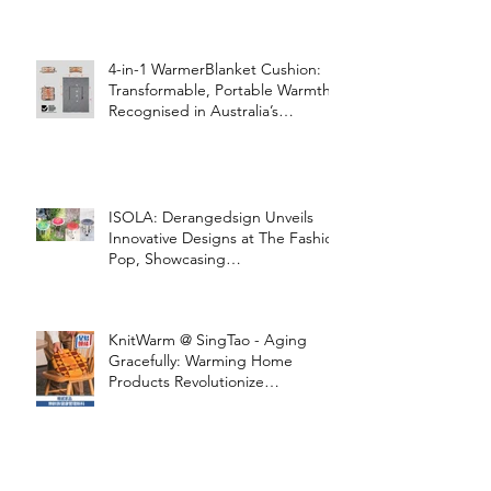
4-in-1 WarmerBlanket Cushion:
Transformable, Portable Warmth
Recognised in Australia’s
International Good Design
Awards for Excellence in Design
and Innovation
ISOLA: Derangedsign Unveils
Innovative Designs at The Fashion
Pop, Showcasing
STOOLATIONSHIP Collaboration
with KnitWarm
KnitWarm @ SingTao - Aging
Gracefully: Warming Home
Products Revolutionize
Healthcare