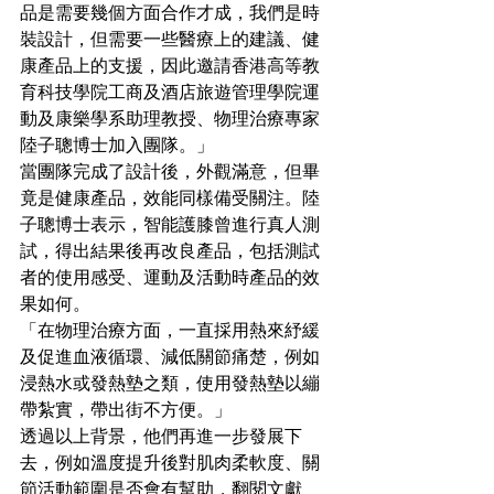
品是需要幾個方面合作才成，我們是時
裝設計，但需要一些醫療上的建議、健
康產品上的支援，因此邀請香港高等教
育科技學院工商及酒店旅遊管理學院運
動及康樂學系助理教授、物理治療專家
陸子聰博士加入團隊。」
當團隊完成了設計後，外觀滿意，但畢
竟是健康產品，效能同樣備受關注。陸
子聰博士表示，智能護膝曾進行真人測
試，得出結果後再改良產品，包括測試
者的使用感受、運動及活動時產品的效
果如何。
「在物理治療方面，一直採用熱來紓緩
及促進血液循環、減低關節痛楚，例如
浸熱水或發熱墊之類，使用發熱墊以繃
帶紮實，帶出街不方便。」
透過以上背景，他們再進一步發展下
去，例如溫度提升後對肌肉柔軟度、關
節活動範圍是否會有幫助，翻閱文獻