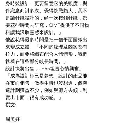
身時裝設計，更要留意它的美觀度，與
針織廠商討多次。覺得挑戰頗大，我不
是讀針織設計的，頭一次接觸針織，都
要花些時間去研究，CIMT提供了不同物
料讓我汲取靈感來設計。」
他說花得最多時間是把一個平面圖織出
來變成立體。「不同的紋理及圖案都有
拉力，而要將織布配合人體體形，我們
執着在這些部分較長時間。」
設計快將出售，John坦言心情興奮。
「成為設計師已是夢想，設計的產品能
在市面銷售，做學生時也沒想過，參與
這計劃獲益不少，例如與廠方去傾，到
賣出市面，很有成功感。」
撰文: 
周美好