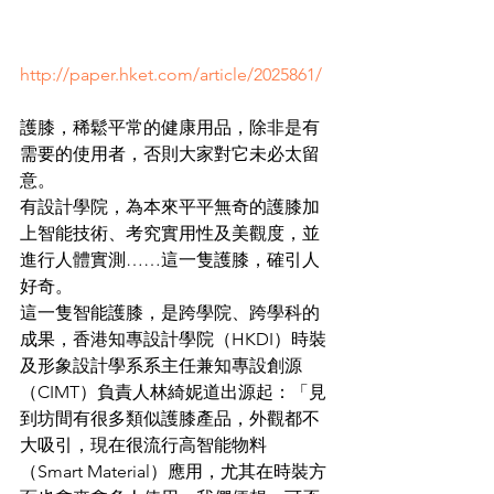
http://paper.hket.com/article/2025861/
護膝，稀鬆平常的健康用品，除非是有
需要的使用者，否則大家對它未必太留
意。
有設計學院，為本來平平無奇的護膝加
上智能技術、考究實用性及美觀度，並
進行人體實測……這一隻護膝，確引人
好奇。
這一隻智能護膝，是跨學院、跨學科的
成果，香港知專設計學院（HKDI）時裝
及形象設計學系系主任兼知專設創源
（CIMT）負責人林綺妮道出源起：「見
到坊間有很多類似護膝產品，外觀都不
大吸引，現在很流行高智能物料
（Smart Material）應用，尤其在時裝方