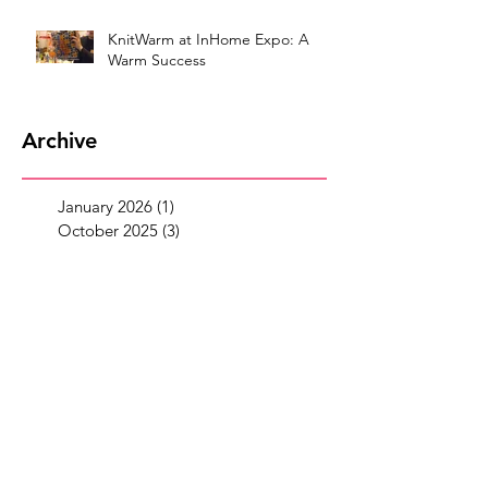
KnitWarm at InHome Expo: A
Warm Success
Archive
January 2026
(1)
1 post
October 2025
(3)
3 posts
July 2025
(5)
5 posts
May 2025
(2)
2 posts
April 2025
(2)
2 posts
March 2025
(5)
5 posts
February 2025
(2)
2 posts
January 2025
(3)
3 posts
September 2024
(1)
1 post
August 2024
(2)
2 posts
May 2024
(4)
4 posts
April 2024
(2)
2 posts