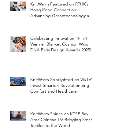
KnitWarm Featured on RTHK’s
Hong Kong Connection:
Advancing Gerontechnology and
the Silver Economy
Celebrating Innovation: 4-in-1
Warmer Blanket Cushion Wins
DNA Paris Design Awards 2025!
KnitWarm Spotlighted on ViuTV’s
Invest Smarter: Revolutionizing
Comfort and Healthcare
KnitWarm Shines on KTSF Bay
Area Chinese TV: Bringing Smart
Textiles to the World