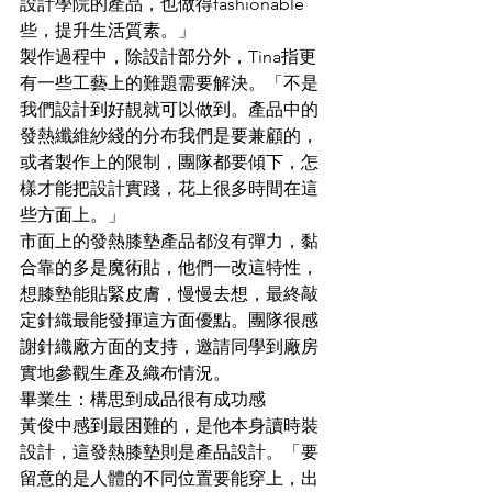
設計學院的產品，也做得fashionable
些，提升生活質素。」
製作過程中，除設計部分外，Tina指更
有一些工藝上的難題需要解決。「不是
我們設計到好靚就可以做到。產品中的
發熱纖維紗綫的分布我們是要兼顧的，
或者製作上的限制，團隊都要傾下，怎
樣才能把設計實踐，花上很多時間在這
些方面上。」
市面上的發熱膝墊產品都沒有彈力，黏
合靠的多是魔術貼，他們一改這特性，
想膝墊能貼緊皮膚，慢慢去想，最終敲
定針織最能發揮這方面優點。團隊很感
謝針織廠方面的支持，邀請同學到廠房
實地參觀生產及織布情況。
畢業生：構思到成品很有成功感
黃俊中感到最困難的，是他本身讀時裝
設計，這發熱膝墊則是產品設計。「要
留意的是人體的不同位置要能穿上，出