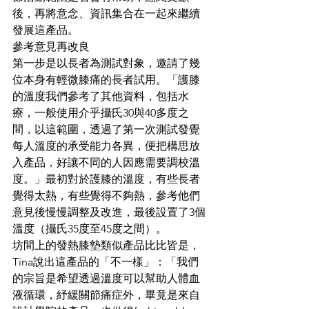
後，再將意念、資訊集合在一起來繼續
發展這產品。
參考意見再改良
第一步是以長者為測試對象，邀請了幾
位本身有輕微膝痛的長者試用。「護膝
的溫度我們參考了其他資料，包括水
療，一般使用介乎攝氏30與40多度之
間，以這範圍，透過了第一次測試發覺
每人溫度的承受能力各異，便把構思放
入產品，好讓不同的人因應需要調校溫
度。」最初對於護膝的溫度，有些長者
覺得太熱，有些覺得不夠熱，參考他們
意見後慢慢調整及改進，最後設置了3個
溫度（攝氏35度至45度之間）。
坊間上的發熱膝墊類似產品比比皆是，
Tina說出這產品的「不一樣」：「我們
的宗旨是希望透過溫度可以幫助人體血
液循環，紓緩關節痛症外，畢竟是來自